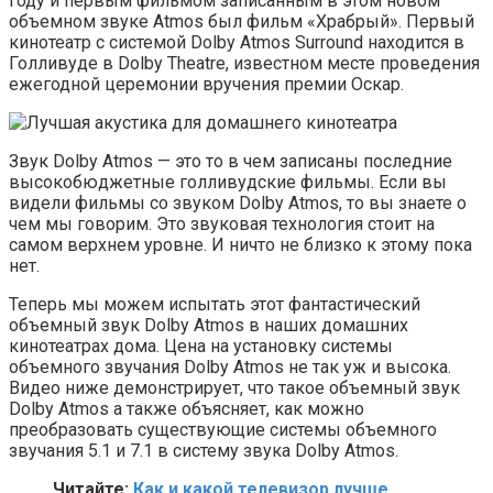
году и первым фильмом записанным в этом новом
объемном звуке Atmos был фильм «Храбрый». Первый
кинотеатр с системой Dolby Atmos Surround находится в
Голливуде в Dolby Theatre, известном месте проведения
ежегодной церемонии вручения премии Оскар.
Звук Dolby Atmos — это то в чем записаны последние
высокобюджетные голливудские фильмы. Если вы
видели фильмы со звуком Dolby Atmos, то вы знаете о
чем мы говорим. Это звуковая технология стоит на
самом верхнем уровне. И ничто не близко к этому пока
нет.
Теперь мы можем испытать этот фантастический
объемный звук Dolby Atmos в наших домашних
кинотеатрах дома. Цена на установку системы
объемного звучания Dolby Atmos не так уж и высока.
Видео ниже демонстрирует, что такое объемный звук
Dolby Atmos а также объясняет, как можно
преобразовать существующие системы объемного
звучания 5.1 и 7.1 в систему звука Dolby Atmos.
Читайте:
Как и какой телевизор лучше