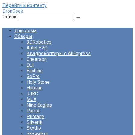
Перейти к контенту
DronGeek
Поиск:
Для дома
Обзоры
3DRobotics
Autel EVO
Квадрокоптеры с AliExpress
Cheerson
DJI
Eachine
GoPro
Holy Stone
Hubsan
JJRC
MJX
Nine Eagles
Parrot
Pilotage
Silverlit
Skydio
Skywalker