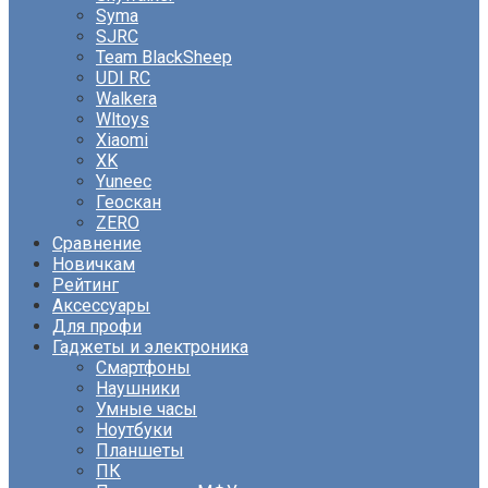
Syma
SJRC
Team BlackSheep
UDI RC
Walkera
Wltoys
Xiaomi
XK
Yuneec
Геоскан
ZERO
Сравнение
Новичкам
Рейтинг
Аксессуары
Для профи
Гаджеты и электроника
Смартфоны
Наушники
Умные часы
Ноутбуки
Планшеты
ПК