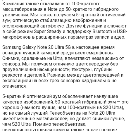
Компания также отказалась от 100-кратного
масштабирования в Note до 50-кратного гибридного
увеличения. Мы также получаем 5-кратный оптический
зум, оптическую стабилизацию изображения и
отслеживающий автофокус. Другие функции включают
в себя режим Super Steady и поддержку Bluetooth и USB-
микрофонов в расширенных параметрах записи видео.
Samsung Galaxy Note 20 Ultra 5G в настоящее время
оснащен лучшей камерой среди всех смартфонов.
Снимки, сделанные на Ultra, впечатляют независимо от
сенсора. Мы получаем отличную цветопередачу без
преувеличения насыщенности, текстуры, глубины
резкости и деталей. Разница между цветопередачей и
экспозицией на всех трех сенсорах кардинально не
отличается.
5-кратный оптический зум обеспечивает наилучшее
качество изображений. 50-кратный гибридный зум — это
хорошо (намного лучше, чем 100-кратный на S20 Ultra),
но не самый лучший. Телеобъектив на Note 20 Ultra
имеет меньше мегапикселей, но делает снимки лучше,
чем S20 Ultra. Помимо телеобъектива,
сверхширокоугольная камера также делает резкие,