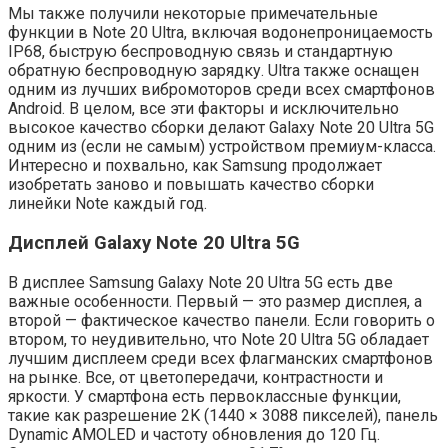
Мы также получили некоторые примечательные
функции в Note 20 Ultra, включая водонепроницаемость
IP68, быструю беспроводную связь и стандартную
обратную беспроводную зарядку. Ultra также оснащен
одним из лучших вибромоторов среди всех смартфонов
Android. В целом, все эти факторы и исключительно
высокое качество сборки делают Galaxy Note 20 Ultra 5G
одним из (если не самым) устройством премиум-класса.
Интересно и похвально, как Samsung продолжает
изобретать заново и повышать качество сборки
линейки Note каждый год.
Дисплей Galaxy Note 20 Ultra 5G
В дисплее Samsung Galaxy Note 20 Ultra 5G есть две
важные особенности. Первый — это размер дисплея, а
второй — фактическое качество панели. Если говорить о
втором, то неудивительно, что Note 20 Ultra 5G обладает
лучшим дисплеем среди всех флагманских смартфонов
на рынке. Все, от цветопередачи, контрастности и
яркости. У смартфона есть первоклассные функции,
такие как разрешение 2K (1440 × 3088 пикселей), панель
Dynamic AMOLED и частоту обновления до 120 Гц.