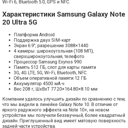
Wi-Fi 6, Bluetooth 5.0, GPS и NFC.
Характеристики Samsung Galaxy Note
20 Ultra 5G
Платформа Android
Поддержка двух SIM-карт
Экран 6.9″, разрешение 3088×1440
4 камеры: широкоугольная (108 МП),
сверхширокоугольная, телефото
Процессор Samsung Exynos 990
Память 512 ГБ, слот для карты памяти
3G, 4G LTE, 5G, Wi-Fi, Bluetooth, NFC
Объем оперативной памяти 12 ГБ
Аккумулятор 4500 мА⋅ч
Вес 208 г, ШxВxТ 77.20×164.80×8.10 мм
Компании удалось улучшить дизайн по сравнению с тем,
что мы видели в линейке Galaxy Note 10. В отличие от
яркого радужного эффекта на Note 10+, на новом
устройстве мы получили беззвучный, более квадратный
дизайн. Приглушенный вид имеет матовую поверхность
задней части устройства.