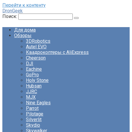
Перейти к контенту
DronGeek
Поиск:
Для дома
Обзоры
3DRobotics
Autel EVO
Квадрокоптеры с AliExpress
Cheerson
DJI
Eachine
GoPro
Holy Stone
Hubsan
JJRC
MJX
Nine Eagles
Parrot
Pilotage
Silverlit
Skydio
Skywalker