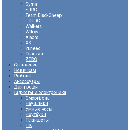
Syma
SJRC
Team BlackSheep
UDI RC
Walkera
Wltoys
Xiaomi
XK
Yuneec
Геоскан
ZERO
Сравнение
Новичкам
Рейтинг
Аксессуары
Для профи
Гаджеты и электроника
Смартфоны
Наушники
Умные часы
Ноутбуки
Планшеты
ПК