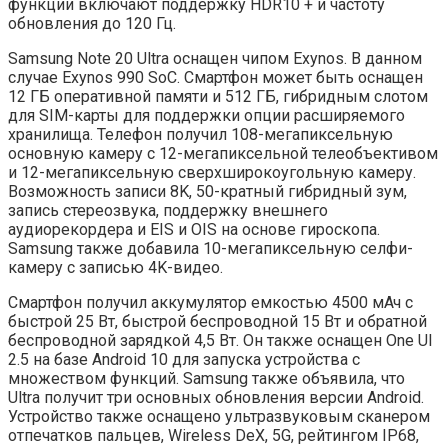
функции включают поддержку HDR10 + и частоту
обновления до 120 Гц.
Samsung Note 20 Ultra оснащен чипом Exynos. В данном
случае Exynos 990 SoC. Смартфон может быть оснащен
12 ГБ оперативной памяти и 512 ГБ, гибридным слотом
для SIM-карты для поддержки опции расширяемого
хранилища. Телефон получил 108-мегапиксельную
основную камеру с 12-мегапиксельной телеобъективом
и 12-мегапиксельную сверхширокоугольную камеру.
Возможность записи 8K, 50-кратный гибридный зум,
запись стереозвука, поддержку внешнего
аудиорекордера и EIS и OIS на основе гироскопа.
Samsung также добавила 10-мегапиксельную селфи-
камеру с записью 4K-видео.
Смартфон получил аккумулятор емкостью 4500 мАч с
быстрой 25 Вт, быстрой беспроводной 15 Вт и обратной
беспроводной зарядкой 4,5 Вт. Он также оснащен One UI
2.5 на базе Android 10 для запуска устройства с
множеством функций. Samsung также объявила, что
Ultra получит три основных обновления версии Android.
Устройство также оснащено ультразвуковым сканером
отпечатков пальцев, Wireless DeX, 5G, рейтингом IP68,