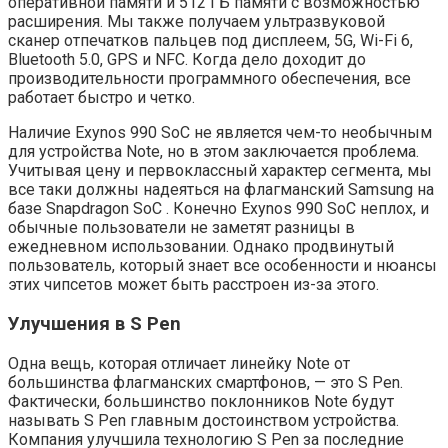
оперативной памяти и 512 ГБ памяти с возможностью
расширения. Мы также получаем ультразвуковой
сканер отпечатков пальцев под дисплеем, 5G, Wi-Fi 6,
Bluetooth 5.0, GPS и NFC. Когда дело доходит до
производительности программного обеспечения, все
работает быстро и четко.
Наличие Exynos 990 SoC не является чем-то необычным
для устройства Note, но в этом заключается проблема.
Учитывая цену и первоклассный характер сегмента, мы
все таки должны надеяться на флагманский Samsung на
базе Snapdragon SoC . Конечно Exynos 990 SoC неплох, и
обычные пользователи не заметят разницы в
ежедневном использовании. Однако продвинутый
пользователь, который знает все особенности и нюансы
этих чипсетов может быть расстроен из-за этого.
Улучшения в S Pen
Одна вещь, которая отличает линейку Note от
большинства флагманских смартфонов, — это S Pen.
Фактически, большинство поклонников Note будут
называть S Pen главным достоинством устройства.
Компания улучшила технологию S Pen за последние