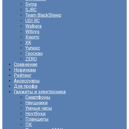
Syma
SJRC
Team BlackSheep
UDI RC
Walkera
Wltoys
Xiaomi
XK
Yuneec
Геоскан
ZERO
Сравнение
Новичкам
Рейтинг
Аксессуары
Для профи
Гаджеты и электроника
Смартфоны
Наушники
Умные часы
Ноутбуки
Планшеты
ПК