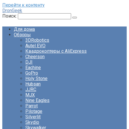
Перейти к контенту
DronGeek
Поиск:
Для дома
Обзоры
3DRobotics
Autel EVO
Квадрокоптеры с AliExpress
Cheerson
DJI
Eachine
GoPro
Holy Stone
Hubsan
JJRC
MJX
Nine Eagles
Parrot
Pilotage
Silverlit
Skydio
Skywalker