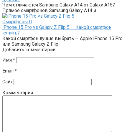
Чем отличаются Samsung Galaxy A14 от Galaxy A15?
Прямое смартфонов Samsung Galaxy A14 и
Смартфоны
0
i͏P͏hone 1͏5 Pro͏ vs G͏alaxy ͏Z ͏Flip 5͏ — Какой смартфон
купить?
͏Какой смартфон лучше выбрать — Apple i͏P͏hone 1͏5 Pro͏
или Samsung G͏alaxy ͏Z ͏Flip
Добавить комментарий
Имя
*
Email
*
Сайт
Комментарий