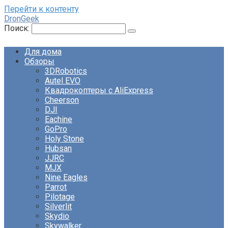
Перейти к контенту
DronGeek
Поиск:
Для дома
Обзоры
3DRobotics
Autel EVO
Квадрокоптеры с AliExpress
Cheerson
DJI
Eachine
GoPro
Holy Stone
Hubsan
JJRC
MJX
Nine Eagles
Parrot
Pilotage
Silverlit
Skydio
Skywalker