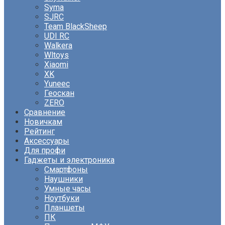
Syma
SJRC
Team BlackSheep
UDI RC
Walkera
Wltoys
Xiaomi
XK
Yuneec
Геоскан
ZERO
Сравнение
Новичкам
Рейтинг
Аксессуары
Для профи
Гаджеты и электроника
Смартфоны
Наушники
Умные часы
Ноутбуки
Планшеты
ПК