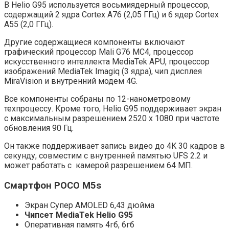
В Helio G95 используется восьмиядерный процессор,
содержащий 2 ядра Cortex A76 (2,05 ГГц) и 6 ядер Cortex
A55 (2,0 ГГц).
Другие содержащиеся компоненты включают
графический процессор Mali G76 MC4, процессор
искусственного интеллекта MediaTek APU, процессор
изображений MediaTek Imagiq (3 ядра), чип дисплея
MiraVision и внутренний модем 4G.
Все компоненты собраны по 12-нанометровому
техпроцессу. Кроме того, Helio G95 поддерживает экран
с максимальным разрешением 2520 x 1080 при частоте
обновления 90 Гц.
Он также поддерживает запись видео до 4K 30 кадров в
секунду, совместим с внутренней памятью UFS 2.2 и
может работать с камерой разрешением 64 МП.
Смартфон POCO M5s
Экран Супер AMOLED 6,43 дюйма
Чипсет MediaTek Helio G95
Оперативная память 4гб, 6гб