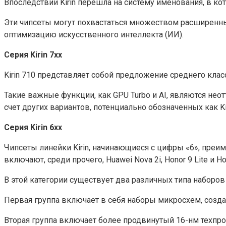
Впоследствии Kirin перешла на систему именования, в кот
Эти чипсеты могут похвастаться множеством расширенн
оптимизацию искусственного интеллекта (ИИ).
Серия Kirin 7xx
Kirin 710 представляет собой предложение среднего кла
Такие важные функции, как GPU Turbo и AI, являются неот
счет других вариантов, потенциально обозначенных как Kir
Серия Kirin 6xx
Чипсеты линейки Kirin, начинающиеся с цифры «6», преи
включают, среди прочего, Huawei Nova 2i, Honor 9 Lite и Ho
В этой категории существует два различных типа наборо
Первая группа включает в себя наборы микросхем, созда
Вторая группа включает более продвинутый 16-нм техпроцесс