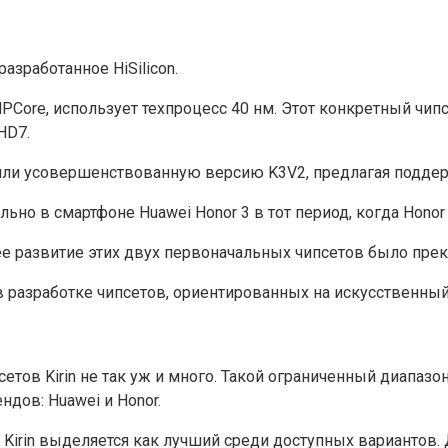
азработанное HiSilicon.
PCore, использует техпроцесс 40 нм. Этот конкретный чипс
HD7.
и усовершенствованную версию K3V2, предлагая поддержк
льно в смартфоне Huawei Honor 3 в тот период, когда Hon
шее развитие этих двух первоначальных чипсетов было пре
 в разработке чипсетов, ориентированных на искусственный
тов Kirin не так уж и много. Такой ограниченный диапазон
дов: Huawei и Honor.
т Kirin выделяется как лучший среди доступных вариантов.