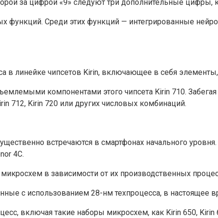
орой за цифрой «9» следуют три дополнительные цифры, как 
ых функций. Среди этих функций — интегрированные нейр
сса в линейке чипсетов Kirin, включающее в себя элемен
ъемлемыми компонентами этого чипсета Kirin 710. Забегая 
in 712, Kirin 720 или других числовых комбинаций.
мущественно встречаются в смартфонах начального уровня.
nor 4C.
в микросхем в зависимости от их производственных процес
нные с использованием 28-нм техпроцесса, в настоящее вр
, включая такие наборы микросхем, как Kirin 650, Kirin 655,