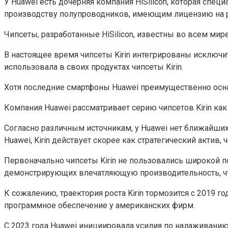
У Huawei есть дочерняя компания HiSilicon, которая спец
производству полупроводников, имеющим лицензию на р
Чипсеты, разработанные HiSilicon, известны во всем мире
В настоящее время чипсеты Kirin интегрированы исключит
использовала в своих продуктах чипсеты Kirin.
Хотя последние смартфоны Huawei преимущественно оснащ
Компания Huawei рассматривает серию чипсетов Kirin 
Согласно различным источникам, у Huawei нет ближайших
Huawei, Kirin действует скорее как стратегический актив
Первоначально чипсеты Kirin не пользовались широкой 
демонстрирующих впечатляющую производительность, что
К сожалению, траектория роста Kirin тормозится с 2019 
программное обеспечение у американских фирм.
С 2023 года Huawei инициировала усилия по налаживанию