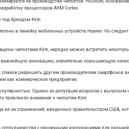
иализируется на производстве чипсетов. HiSilicon, основан
азработку процессоров ARM Cortex.
 под брендом Kirin.
ельно в линейку мобильных устройств Huawei. Но следует о
ены чипсетами Kirin, нередко можно встретить некоторые
как важнейшую инновацию, значительно повышающую качес
 планов разрешить другим производителям смартфонов вклю
, чем как коммерческое предприятие.
популярностью. Однако их репутация возросла с выпуском
 привлекло внимание к чипсетам Kirin.
года из-за ограничений, введенных правительством США, к
 сотрудничества с различными корпорациями для дальнейш