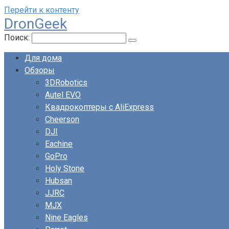
Перейти к контенту
DronGeek
Поиск:
Для дома
Обзоры
3DRobotics
Autel EVO
Квадрокоптеры с AliExpress
Cheerson
DJI
Eachine
GoPro
Holy Stone
Hubsan
JJRC
MJX
Nine Eagles