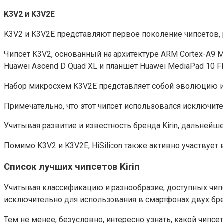
K3V2 и K3V2E
K3V2 и K3V2E представляют первое поколение чипсетов, р
Чипсет K3V2, основанный на архитектуре ARM Cortex-A9 M
Huawei Ascend D Quad XL и планшет Huawei MediaPad 10 F
Набор микросхем K3V2E представляет собой эволюцию ил
Примечательно, что этот чипсет использовался исключите
Учитывая развитие и известность бренда Kirin, дальней
Помимо K3V2 и K3V2E, HiSilicon также активно участвует
Список лучших чипсетов Kirin
Учитывая классификацию и разнообразие, доступных чипсе
исключительно для использования в смартфонах двух брен
Тем не менее, безусловно, интересно узнать, какой чипсе