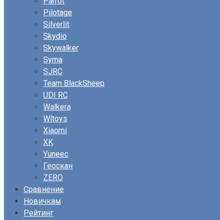
Parrot
Pilotage
Silverlit
Skydio
Skywalker
Syma
SJRC
Team BlackSheep
UDI RC
Walkera
Wltoys
Xiaomi
XK
Yuneec
Геоскан
ZERO
Сравнение
Новичкам
Рейтинг