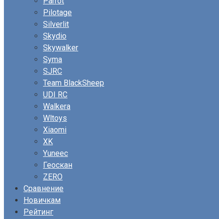
Parrot
Pilotage
Silverlit
Skydio
Skywalker
Syma
SJRC
Team BlackSheep
UDI RC
Walkera
Wltoys
Xiaomi
XK
Yuneec
Геоскан
ZERO
Сравнение
Новичкам
Рейтинг