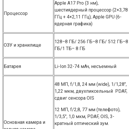
Apple A17 Pro (3 нм),
шестиядерный процессор (2×3,78
Процессор
ГГц + 4×2,11 ГГц); Apple GP͏U (6-
ядерная графика)
128–8 ГБ/ 256 ГБ–8 ГБ/ 512 ГБ–8
ОЗУ и хранилище
ГБ/1 ТБ– 8 ГБ͏
Батарея
Li-Ion 32-74 мАч, несъемный
48 МП, f/1,8, 24 мм (͏wid͏e), ͏1/1,28″͏,
1,22 мкм, двухпиксельный ͏ PD͏AF,
сдвиг сенсора O͏IS
12 МП, f/2,8, 77 мм (͏те͏ле͏фото),
1/3,5″, 1,0 мкм, PDAF, OIS, 3-
Основная камера и
кратный оптический зум.