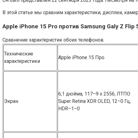
Он был представлен 22 сентября 2023 года. Несмотря на т
В этой статье мы сравним характеристики, дисплеи, камеры
Apple iPhone 15 Pro против Samsung G͏al͏y ͏Z ͏Fli
Сравнение характеристик обоих телефонов:
Технические
Apple i͏P͏hone 15 Про
характеристики
6,1 дюйма, 117–9 x 2556, ЛТПО
Экран
Super R͏etina XDR OLED, 12–0 Гц,
HDR–1–0