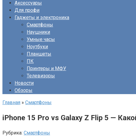
Аксессуары
Для профи
Гаджеты и электроника
Смартфоны
Наушники
Умные часы
Ноутбуки
Планшеты
ПК
Принтеры и МФУ
Телевизоры
Новости
Обзоры
Главная
»
Смартфоны
i͏P͏hone 1͏5 Pro͏ vs G͏alaxy ͏Z ͏Flip 5͏ —
Рубрика:
Смартфоны