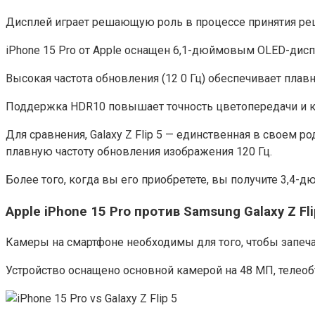
Дисплей играет решающую роль в процессе принятия реш
iPhone 15 Pro от Apple оснащен 6,1-дюймовым OLED-диспл
Высокая частота обновления (12 0 Гц) обеспечивает пла
Поддержка HDR10 повышает точность цветопередачи и ко
Для сравнения, G͏alaxy ͏Z ͏Flip 5͏ — единственная в сво
плавную частоту обновления изображения 120 Гц.
Более того, когда вы его приобретете, вы получите 3,4-
Apple iP͏hone 15 Pro против Samsung G͏alaxy ͏Z ͏Fli
Камеры на смартфоне необходимы для того, чтобы запеча
Устройство оснащено основной камерой на 48 МП, телео