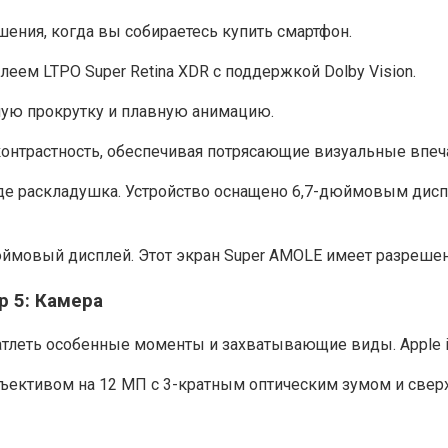
ения, когда вы собираетесь купить смартфон.
еем LTPO Super Retina XDR с поддержкой Dolby Vision.
вную прокрутку и плавную анимацию.
нтрастность, обеспечивая потрясающие визуальные впеча
ем роде раскладушка. Устройство оснащено 6,7-дюймовым ди
дюймовый дисплей. Этот экран Super AMOLE имеет разрешен
p 5͏: Камера
тлеть особенные моменты и захватывающие виды. Apple iP
бъективом на 12 МП с 3-кратным оптическим зумом и све