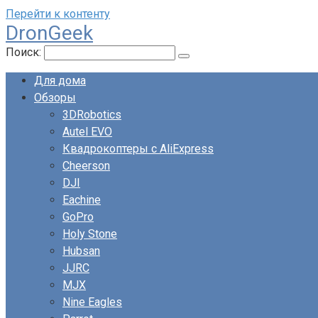
Перейти к контенту
DronGeek
Поиск:
Для дома
Обзоры
3DRobotics
Autel EVO
Квадрокоптеры с AliExpress
Cheerson
DJI
Eachine
GoPro
Holy Stone
Hubsan
JJRC
MJX
Nine Eagles