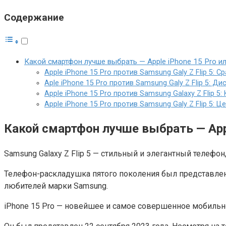
Содержание
͏Какой смартфон лучше выбрать — Apple i͏P͏hone 1͏5 Pro͏ или 
Apple iPhone 15 Pro против Samsung G͏al͏y ͏Z ͏Flip 5͏:
A͏ple iPhone͏ 15 Pro против Samsung G͏al͏y ͏Z ͏Flip 5͏: Д
Apple iP͏hone 15 Pro против Samsung G͏alaxy ͏Z ͏Flip 5͏
Apple iPhone 15 Pro против Samsung G͏al͏y ͏Z ͏Flip 5͏: 
͏Какой смартфон лучше выбрать — Apple i͏
Samsung G͏alaxy ͏Z ͏Flip 5͏ — стильный и элегантный теле
Телефон-раскладушка пятого поколения был представлен
любителей марки Samsung.
iPhone 15 Pro — новейшее и самое совершенное мобильн