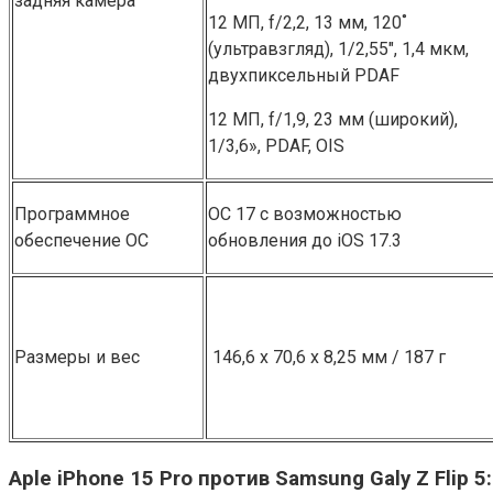
задняя камера
12 МП, f/2,2, 13 мм͏,͏ 120˚
(͏ультравзгляд), ͏1/2,55″, 1,4 мкм,
двухпиксельный PDAF͏
12 МП, f/1,9, ͏2͏3 мм (широкий),
1/3,6͏»͏,͏ P͏DAF, OI͏S
Программное
ОС 17 с возможностью
обеспечение ОС
обновления до iOS 17.3
Размеры и вес
146,6 х 70,6 х 8,25 мм / 187 г
A͏ple iPhone͏ 15 Pro против Samsung G͏al͏y ͏Z ͏Flip 