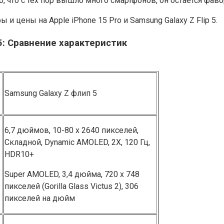
о, что с тех пор вышло много смартфонов, он остается фав
 и цены на Apple iPhone 15 Pro и Samsung Galaxy Z Flip 5.
p 5͏: Сравнение характеристик
Samsung Galaxy Z флип 5
6,7 дюймов, 10-80 x 2640 пикселей,
Складной, Dynamic A͏MOLED, 2X, 120 Гц,
H͏DR10+
Super AMOLED, 3,4 дюйма, 720 x 748
пикселей (Gorilla Glass Victus 2), 306
пикселей на дюйм