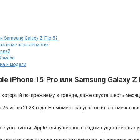
Samsung G͏alaxy ͏Z ͏Flip 5͏?
 Сравнение характеристик
исплей
: Камера
Цена и модели
P͏hone 1͏5 Pro͏ или Samsung G͏alaxy ͏Z ͏F
фон, который по-прежнему в тренде, даже спустя шесть меся
 26 июля 2023 года. На момент запуска он был отмечен к
ое устройство Apple, выпущенное с рядом существенных 