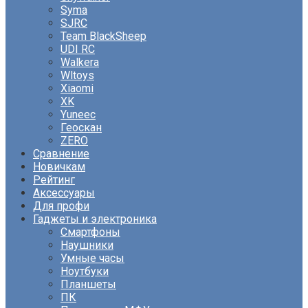
Syma
SJRC
Team BlackSheep
UDI RC
Walkera
Wltoys
Xiaomi
XK
Yuneec
Геоскан
ZERO
Сравнение
Новичкам
Рейтинг
Аксессуары
Для профи
Гаджеты и электроника
Смартфоны
Наушники
Умные часы
Ноутбуки
Планшеты
ПК