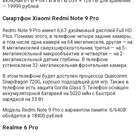
включая 6 ГБ + 64 ГБ и 8 ГБ ОЗУ + 128 ГБ для хранения
— 19999 рублей.
Смартфон Xiaomi Redmi Note 9 Pro
Redmi Note 9 Pro имеет 6,67-дюймовый дисплей Full HD
Plus. Помимо этого, в телефоне четыре задние камеры,
в том числе одна камера на 64 мегапикселя, другая — на
8 мегапикселей сверхширокоугольная, третья — на 5-
мегапиксельный макрообъектив и четвертая — на 2-
мегапиксельный датчик глубины. В телефоне
установлена 32-мегапиксельная фронтальная камера.
В этом телефоне будет доступен процессор Qualcomm
Snapdragon 720G, хорошо подходящий для игр. Также в
телефоне есть защита Gorilla Glass 5. Телефон оснащен
аккумуляторной батареей на 5020 мАч с быстрой
зарядкой на 33 Вт.
Модель Redmi Note 9 Pro с вариантом памяти 6/64GB
обойдется в 18400 рублей.
Realme 6 Pro