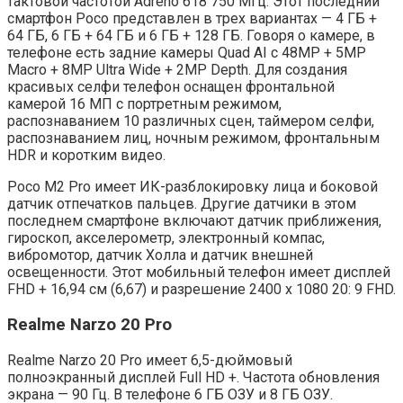
тактовой частотой Adreno 618 750 МГц. Этот последний
смартфон Poco представлен в трех вариантах — 4 ГБ +
64 ГБ, 6 ГБ + 64 ГБ и 6 ГБ + 128 ГБ. Говоря о камере, в
телефоне есть задние камеры Quad AI с 48MP + 5MP
Macro + 8MP Ultra Wide + 2MP Depth. Для создания
красивых селфи телефон оснащен фронтальной
камерой 16 МП с портретным режимом,
распознаванием 10 различных сцен, таймером селфи,
распознаванием лиц, ночным режимом, фронтальным
HDR и коротким видео.
Poco M2 Pro имеет ИК-разблокировку лица и боковой
датчик отпечатков пальцев. Другие датчики в этом
последнем смартфоне включают датчик приближения,
гироскоп, акселерометр, электронный компас,
вибромотор, датчик Холла и датчик внешней
освещенности. Этот мобильный телефон имеет дисплей
FHD + 16,94 см (6,67) и разрешение 2400 x 1080 20: 9 FHD.
Realme Narzo 20 Pro
Realme Narzo 20 Pro имеет 6,5-дюймовый
полноэкранный дисплей Full HD +. Частота обновления
экрана — 90 Гц. В телефоне 6 ГБ ОЗУ и 8 ГБ ОЗУ.