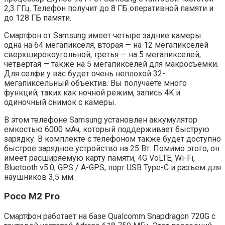
2,3 ГГц. Телефон получит до 8 ГБ оперативной памяти и
до 128 ГБ памяти.
Смартфон от Samsung имеет четыре задние камеры:
одна на 64 мегапикселя, вторая — на 12 мегапикселей
сверхширокоугольной, третья — на 5 мегапикселей,
четвертая — также на 5 мегапикселей для макросъемки.
Для селфи у вас будет очень неплохой 32-
мегапиксельный объектив. Вы получаете много
функций, таких как ночной режим, запись 4K и
одиночный снимок с камеры.
В этом телефоне Samsung установлен аккумулятор
емкостью 6000 мАч, который поддерживает быструю
зарядку. В комплекте с телефоном также будет доступно
быстрое зарядное устройство на 25 Вт. Помимо этого, он
имеет расширяемую карту памяти, 4G VoLTE, Wi-Fi,
Bluetooth v5.0, GPS / A-GPS, порт USB Type-C и разъем для
наушников 3,5 мм.
Poco M2 Pro
Смартфон работает на базе Qualcomm Snapdragon 720G с