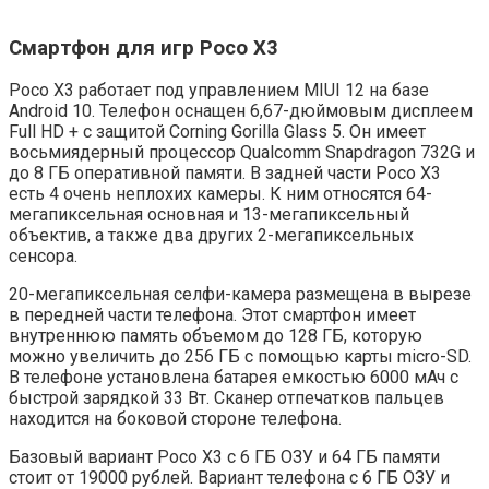
Смартфон для игр Poco X3
Poco X3 работает под управлением MIUI 12 на базе
Android 10. Телефон оснащен 6,67-дюймовым дисплеем
Full HD + с защитой Corning Gorilla Glass 5. Он имеет
восьмиядерный процессор Qualcomm Snapdragon 732G и
до 8 ГБ оперативной памяти. В задней части Poco X3
есть 4 очень неплохих камеры. К ним относятся 64-
мегапиксельная основная и 13-мегапиксельный
объектив, а также два других 2-мегапиксельных
сенсора.
20-мегапиксельная селфи-камера размещена в вырезе
в передней части телефона. Этот смартфон имеет
внутреннюю память объемом до 128 ГБ, которую
можно увеличить до 256 ГБ с помощью карты micro-SD.
В телефоне установлена ​​батарея емкостью 6000 мАч с
быстрой зарядкой 33 Вт. Сканер отпечатков пальцев
находится на боковой стороне телефона.
Базовый вариант Poco X3 с 6 ГБ ОЗУ и 64 ГБ памяти
стоит от 19000 рублей. Вариант телефона с 6 ГБ ОЗУ и