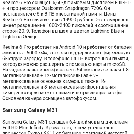
Realme 6 Pro оснащен 6,60-дюймовым дисплеем Full-HD
+ и процессором Qualcomm Snapdragon 720G. Он
поставляется с 6 и 8 ГБ оперативной памяти. Цены
Realme 6 Pro начинаются с 19900 рублей. Этот смартфон
имеет разрешение 1080×2400 пикселей и соотношение
сторон 20: 9. Телефон вышел в цветах Lightning Blue и
Lightning Orange.
Realme 6 Pro работает на Android 10 и работает от батареи
емкостью 5000 мАч, которая поддерживает фирменную
быструю зарядку. В телефоне 64 ГБ встроенной памяти,
которую можно расширить с помощью карты microSD.
На задней панели телефона есть 64-мегапиксельная + 8-
мегапиксельная + 12-мегапиксельная + 2-
мегапиксельная основная камера, а также 16-
мегапиксельная и 8-мегапиксельная фронтальная
камера, которая может снимать потрясающие селфи.
Основная камера оснащена автофокусом.
Samsung Galaxy M31
Samsung Galaxy M31 оснащен 6,4-дюймовым дисплеем
Full HD Plus Infinity. Кроме того, в нем установлен
процессор Exynos 9611 от Samsung с тактовой частотой