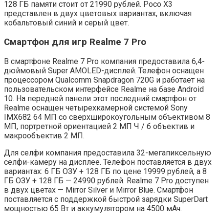
128 ГБ памяти стоит от 21990 рублей. Poco X3
представлен в двух цветовых вариантах, включая
кобальтовый синий и серый цвет.
Смартфон для игр Realme 7 Pro
В смартфоне Realme 7 Pro компания предоставила 6,4-
дюймовый Super AMOLED-дисплей. Телефон оснащен
процессором Qualcomm Snapdragon 720G и работает на
пользовательском интерфейсе Realme на базе Android
10. На передней панели этот последний смартфон от
Realme оснащен четырехкамерной системой Sony
IMX682 64 МП со сверхширокоугольным объективом 8
МП, портретной ориентацией 2 МП Ч / б объектив и
макрообъектив 2 МП.
Для селфи компания предоставила 32-мегапиксельную
селфи-камеру на дисплее. Телефон поставляется в двух
вариантах: 6 ГБ ОЗУ + 128 ГБ по цене 19999 рублей, а 8
ГБ ОЗУ + 128 ГБ — 24990 рублей. Realme 7 Pro доступен
в двух цветах — Mirror Silver и Mirror Blue. Смартфон
поставляется с поддержкой быстрой зарядки SuperDart
мощностью 65 Вт и аккумулятором на 4500 мАч.