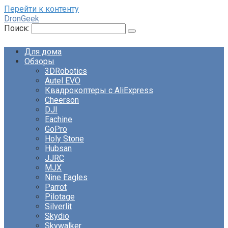
Перейти к контенту
DronGeek
Поиск:
Для дома
Обзоры
3DRobotics
Autel EVO
Квадрокоптеры с AliExpress
Cheerson
DJI
Eachine
GoPro
Holy Stone
Hubsan
JJRC
MJX
Nine Eagles
Parrot
Pilotage
Silverlit
Skydio
Skywalker