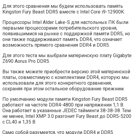
Для этого сравнения мы будем использовать память
Kingston Fury Beast DDR5 вместе с Intel Core i9-12900K.
Процессоры Intel Alder Lake-S для настольных ПК были
первыми процессорами потребительского уровня,
появившимися на рынке с поддержкой памяти DDR5, но
они также поддерживают память DDR4, что означает
возможность прямого сравнения DDR4 и DDR5.
Для этого теста мы выбрали материнскую плату Gigabyte
Z690 Aorus Pro DDR5.
Вы также можете приобрести версию этой материнской
платы, совместимую с комплектами DDR4, которую мы
использовали для этого конкретного сравнения,
сохраняя при этом остальное оборудование прежним.
По умолчанию модули памяти Kingston Fury Beast DDR5
работают на частоте DDR4-4800 при напряжении 1,1 В.
Она работает в указанные JEDEC тайминги 38-38-38. Тем
не менее, Intel XMP 3.0 разгонит Fury Beast до DDR5-5200
с CL40 и 1,35 В.
Само собой разумеется, что модули DDR4 и DDR5