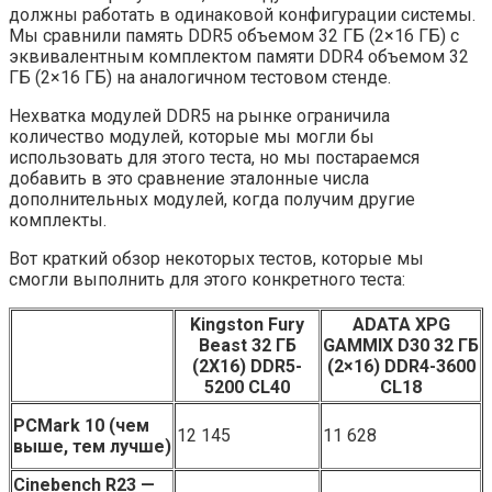
должны работать в одинаковой конфигурации системы.
Мы сравнили память DDR5 объемом 32 ГБ (2×16 ГБ) с
эквивалентным комплектом памяти DDR4 объемом 32
ГБ (2×16 ГБ) на аналогичном тестовом стенде.
Нехватка модулей DDR5 на рынке ограничила
количество модулей, которые мы могли бы
использовать для этого теста, но мы постараемся
добавить в это сравнение эталонные числа
дополнительных модулей, когда получим другие
комплекты.
Вот краткий обзор некоторых тестов, которые мы
смогли выполнить для этого конкретного теста:
Kingston Fury
ADATA XPG
Beast 32 ГБ
GAMMIX D30 32 ГБ
(2X16) DDR5-
(2×16) DDR4-3600
5200 CL40
CL18
PCMark 10 (чем
12 145
11 628
выше, тем лучше)
Cinebench R23 —