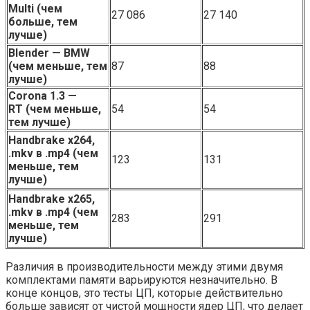
Multi (чем
27 086
27 140
больше, тем
лучше)
Blender — BMW
(чем меньше, тем
87
88
лучше)
Corona 1.3 —
RT
(чем меньше,
54
54
тем лучше)
Handbrake x264,
.mkv в .mp4 (чем
123
131
меньше, тем
лучше)
Handbrake x265,
.mkv в .mp4
(чем
283
291
меньше, тем
лучше)
Различия в производительности между этими двумя
комплектами памяти варьируются незначительно. В
конце концов, это тесты ЦП, которые действительно
больше зависят от чистой мощности ядер ЦП, что делает