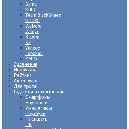
Syma
SJRC
Team BlackSheep
UDI RC
Walkera
Wltoys
Xiaomi
XK
Yuneec
Геоскан
ZERO
Сравнение
Новичкам
Рейтинг
Аксессуары
Для профи
Гаджеты и электроника
Смартфоны
Наушники
Умные часы
Ноутбуки
Планшеты
ПК