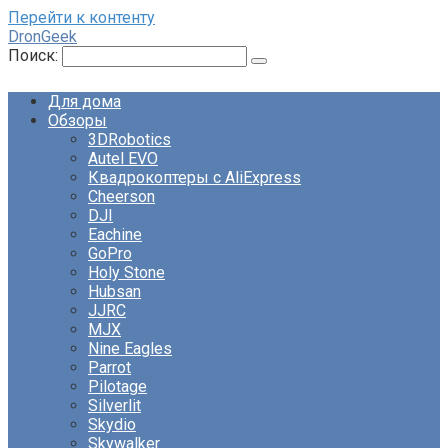
Перейти к контенту
DronGeek
Поиск:
Для дома
Обзоры
3DRobotics
Autel EVO
Квадрокоптеры с AliExpress
Cheerson
DJI
Eachine
GoPro
Holy Stone
Hubsan
JJRC
MJX
Nine Eagles
Parrot
Pilotage
Silverlit
Skydio
Skywalker