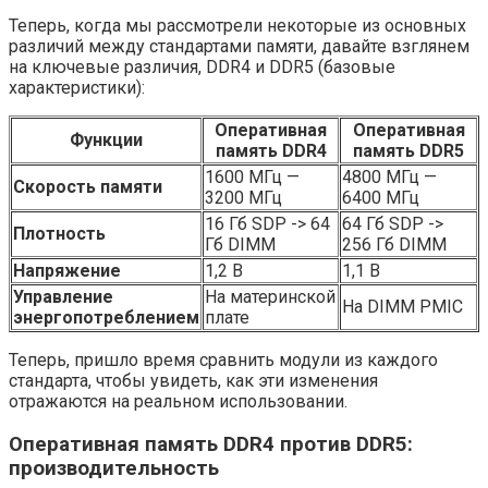
Теперь, когда мы рассмотрели некоторые из основных
различий между стандартами памяти, давайте взглянем
на ключевые различия, DDR4 и DDR5 (базовые
характеристики):
Оперативная
Оперативная
Функции
память DDR4
память DDR5
1600 МГц —
4800 МГц —
Скорость памяти
3200 МГц
6400 МГц
16 Гб SDP -> 64
64 Гб SDP ->
Плотность
Гб DIMM
256 Гб DIMM
Напряжение
1,2 В
1,1 В
Управление
На материнской
На DIMM PMIC
энергопотреблением
плате
Теперь, пришло время сравнить модули из каждого
стандарта, чтобы увидеть, как эти изменения
отражаются на реальном использовании.
Оперативная память DDR4 против DDR5:
производительность