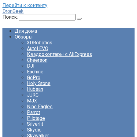
Перейти к контенту
DronGeek
Поиск:
Для дома
Обзоры
3DRobotics
Autel EVO
Квадрокоптеры с AliExpress
Cheerson
DJI
Eachine
GoPro
Holy Stone
Hubsan
JJRC
MJX
Nine Eagles
Parrot
Pilotage
Silverlit
Skydio
Skywalker