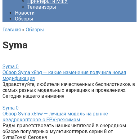
Принтеры и МФУ
Телевизоры
Новости
Обзоры
Главная
»
Обзоры
Syma
Syma
0
Обзор Syma x8hg — какие изменения получила новая
модификация
Здравствуйте, любители качественных беспилотников в
самых разных модельных вариациях и проявлениях.
Сегодня нашего внимания
Syma
0
Обзор Syma x8hw — лучшая модель на рынке
квадрокоптеров с FPV-режимом
Рады приветствовать наших читателей в очередном
обзоре популярных мультикоптеров серии 8 от
SymaToys! Сегодня