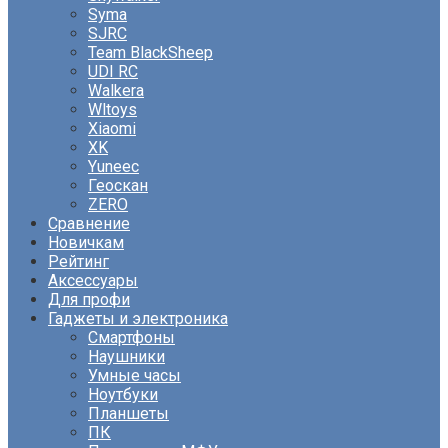
Syma
SJRC
Team BlackSheep
UDI RC
Walkera
Wltoys
Xiaomi
XK
Yuneec
Геоскан
ZERO
Сравнение
Новичкам
Рейтинг
Аксессуары
Для профи
Гаджеты и электроника
Смартфоны
Наушники
Умные часы
Ноутбуки
Планшеты
ПК