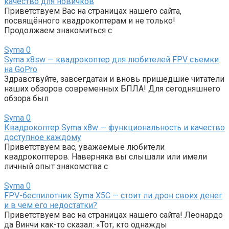
качество для новичков
Приветствуем Вас на страницах нашего сайта,
посвящённого квадрокоптерам и не только!
Продолжаем знакомиться с
Syma
0
Syma x8sw — квадрокоптер для любителей FPV съемки
на GoPro
Здравствуйте, завсегдатаи и вновь пришедшие читатели
наших обзоров современных БПЛА! Для сегодняшнего
обзора был
Syma
0
Квадрокоптер Syma x8w — функциональность и качество
доступное каждому
Приветствуем вас, уважаемые любители
квадрокоптеров. Наверняка вы слышали или имели
личный опыт знакомства с
Syma
0
FPV-беспилотник Syma X5C — стоит ли дрон своих денег
и в чем его недостатки?
Приветствуем вас на страницах нашего сайта! Леонардо
да Винчи как-то сказал: «Тот, кто однажды