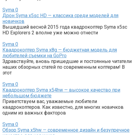
Syma
0
Дрон Syma x5sc HD — классика среди моделей для
новичков
Вышедший весной 2015 года квадрокоптер Syma x5sc
HD Explorers 2 вполне уже можно отнести
Syma
0
Квадрокоптер Syma x8g — бюджетная модель для
любителей съемки на GoPro
Здравствуйте, вновь пришедшие и постоянные читатели
наших обзорных статей по современным коптерам! В
этот
Syma
0
Квадрокоптер Syma x54hw — высокое качество при
небольшом бюджете
Приветствуем вас, уважаемые любители
квадрокоптеров. Как известно, для многих новичков
одним из важных факторов
Syma
0
Обзор Syma x5hw — современное дизайн и безупречное